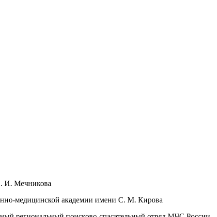
. И. Мечникова
оенно-медицинской академии имени С. М. Кирова
дный региональный поисково-спасательный отряд МЧС России,